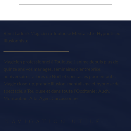
Festival magie SAINT JEAN Toulouse 31
Rémi Ladoré, Magicien à Toulouse Mentaliste · Hypnotiseur ·
Illusionniste
Magicien professionnel à Toulouse, j'anime depuis plus de
quinze ans vos mariages, séminaires d'entreprise,
anniversaires, arbres de Noël et spectacles pour enfants.
Magie close-up, grande illusion, mentalisme et hypnose de
spectacle, à Toulouse et dans toute l'Occitanie : Auch,
Montauban, Albi, Agen, Carcassonne.
Navigation utile