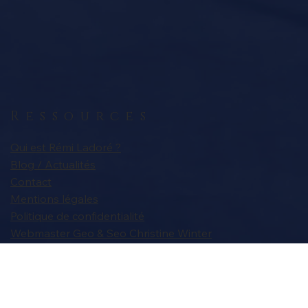
Ressources
Qui est Rémi Ladoré ?
Blog / Actualités
Contact
Mentions légales
Politique de confidentialité
Webmaster Geo & Seo Christine Winter