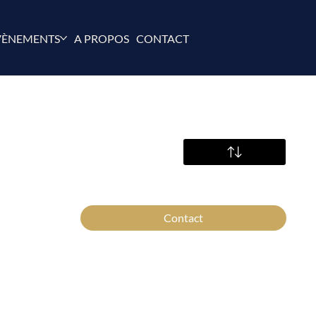
VÈNEMENTS
A PROPOS
CONTACT
Contact