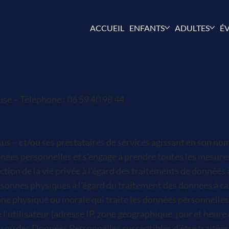
ACCUEIL
ENFANTS
ADULTES
É
se – Téléphone : 06 59 40 98 44
s – et/ou ses prestataires de services agissant en son nom 
ées personnelles et s’engage à prendre toutes les mesures
ection de la vie privée à l’égard des traitements de donné
rsonnes physiques à l’égard du traitement des données à cara
onne physique ou morale qui traite les données personnelle
 l’utilisateur (adresse IP, zone géographique, jour et heure
lieu ou des Données Personnelles susceptibles d’être traité