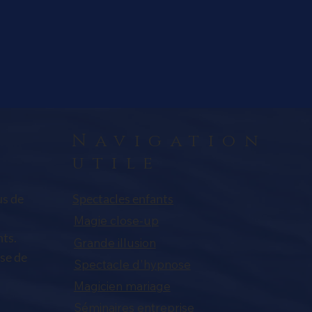
Navigation
utile
us de
Spectacles enfants
Magie close-up
nts.
Grande illusion
se de
Spectacle d'hypnose
Magicien mariage
Séminaires entreprise