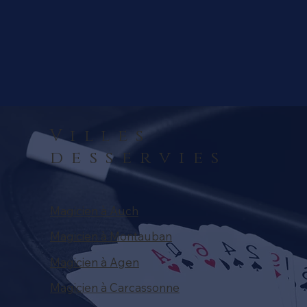
Villes
desservies
Magicien à Auch
Magicien à Montauban
Magicien à Agen
Magicien à Carcassonne