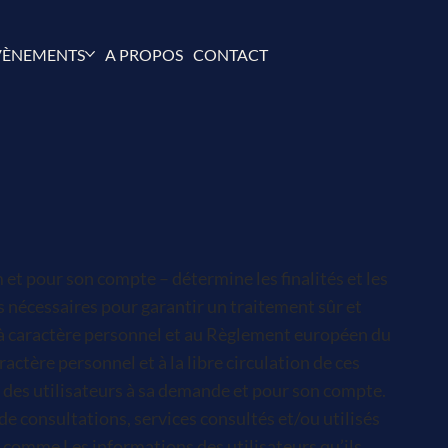
VÈNEMENTS
A PROPOS
CONTACT
et pour son compte – détermine les finalités et les
 nécessaires pour garantir un traitement sûr et
es à caractère personnel et au Règlement européen du
ctère personnel et à la libre circulation de ces
s des utilisateurs à sa demande et pour son compte.
 de consultations, services consultés et/ou utilisés
es comme Les informations des utilisateurs qu’ils