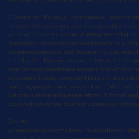
E-Commerce – Boutique – Bons cadeaux – Réservations
Traitement de vos commandes : Si ce site contient une e
vos commandes, réservations si cette partie technique est
réservation – de service) c’est la société externe qui t
vos données bancaires, seul l’organisme de paiement en 
fois s’il y a lieu. Nous ne pouvons retirer vos données p
Vous prendrez connaissance au moment de votre transact
votre consentement. Concernant la mise en œuvre du pai
marketing/prospection commerciale est réalisée avec vo
opérations de marketing ou des lettres d’information da
pouvez refuser ou vous désinscrire en nous contactons
Cookies
Lorsque vous vous connecterez, nous mettrons en place 
durée de vie d’un cookie de connexion est de deux jours,