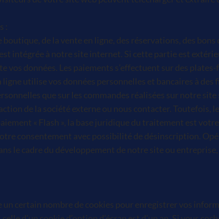
 :
 boutique, de la vente en ligne, des réservations, des bons
 intégrée à notre site internet. Si cette partie est extérieu
raite vos données. Les paiements s’effectuent sur des plate
ligne utilise vos données personnelles et bancaires à des 
ersonnelles que sur les commandes réalisées sur notre site s
ion de la société externe ou nous contacter. Toutefois, l
ement « Flash », la base juridique du traitement est votr
tre consentement avec possibilité de désinscription. Opér
ns le cadre du développement de notre site ou entreprise, el
.
un certain nombre de cookies pour enregistrer vos informa
 celle d’un cookie d’option d’écran est d’un an. Si vous coc