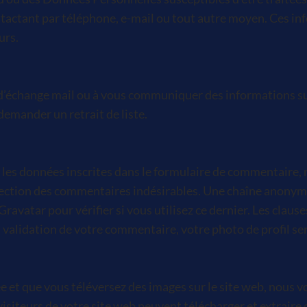
actant par téléphone, e-mail ou tout autre moyen. Ces inf
urs.
 d’échange mail ou à vous communiquer des informations sur 
emander un retrait de liste.
es données inscrites dans le formulaire de commentaire, ma
étection des commentaires indésirables. Une chaîne anonymi
avatar pour vérifier si vous utilisez ce dernier. Les clause
validation de votre commentaire, votre photo de profil se
rée et que vous téléversez des images sur le site web, nous 
iteurs de votre site web peuvent télécharger et extraire 