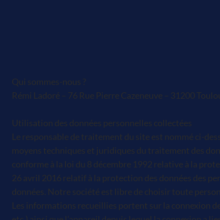
Qui sommes-nous ?
Rémi Ladoré – 76 Rue Pierre Cazeneuve – 31200 Toulou
Utilisation des données personnelles collectées
Le responsable de traitement du site est nommé ci-dessu
moyens techniques et juridiques du traitement des donn
conforme à la loi du 8 décembre 1992 relative à la prot
26 avril 2016 relatif à la protection des données des pe
données. Notre société est libre de choisir toute pers
Les informations recueillies portent sur la connexion de
etc.) ainsi que l’appareil depuis lequel la connexion a 