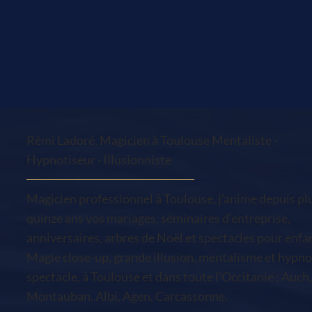
Rémi Ladoré, Magicien à Toulouse Mentaliste ·
Hypnotiseur · Illusionniste
Magicien professionnel à Toulouse, j'anime depuis pl
quinze ans vos mariages, séminaires d'entreprise,
anniversaires, arbres de Noël et spectacles pour enfa
Magie close-up, grande illusion, mentalisme et hypno
spectacle, à Toulouse et dans toute l'Occitanie : Auch,
Montauban, Albi, Agen, Carcassonne.