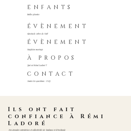
ENFANTS
Bulles géantes
ÉVÈNEMENT
Spectacle Arbre de Noël
ÉVÈNEMENT
Magicien mariage
À PROPOS
Qui est Rémi Ladoré ?
CONTACT
Toutes les questions / FAQ
Ils ont fait
confiance à Rémi
Ladoré
Des grandes entreprises et collectivités de Toulouse et d'Occitanie