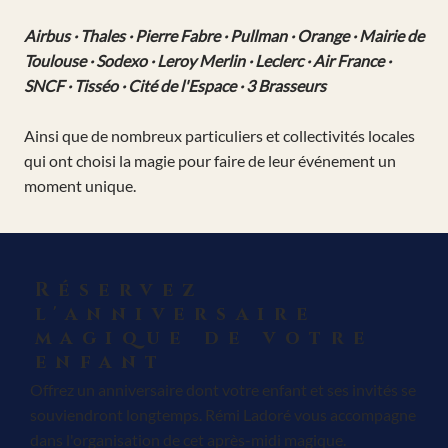
Airbus · Thales · Pierre Fabre · Pullman · Orange · Mairie de
Toulouse · Sodexo · Leroy Merlin · Leclerc · Air France ·
SNCF · Tisséo · Cité de l'Espace · 3 Brasseurs
Ainsi que de nombreux particuliers et collectivités locales
qui ont choisi la magie pour faire de leur événement un
moment unique.
Réservez
l'anniversaire
magique de votre
enfant
Offrez un anniversaire dont votre enfant et ses invités se
souviendront longtemps. Rémi Ladoré vous accompagne
dans l'organisation de cet après-midi magique.