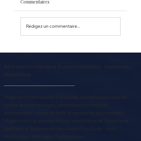
Commentaires
Rédigez un commentaire...
Festival magie SAINT JEAN Toulouse 31
Rémi Ladoré, Magicien à Toulouse Mentaliste · Hypnotiseur ·
Illusionniste
Magicien professionnel à Toulouse, j'anime depuis plus de
quinze ans vos mariages, séminaires d'entreprise,
anniversaires, arbres de Noël et spectacles pour enfants.
Magie close-up, grande illusion, mentalisme et hypnose de
spectacle, à Toulouse et dans toute l'Occitanie : Auch,
Montauban, Albi, Agen, Carcassonne.