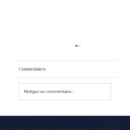
Commentaires
Rédigez un commentaire...
Festival magie SAINT JEAN Toulouse 31
Rémi Ladoré, Magicien à Toulouse Mentaliste · Hypnotiseur ·