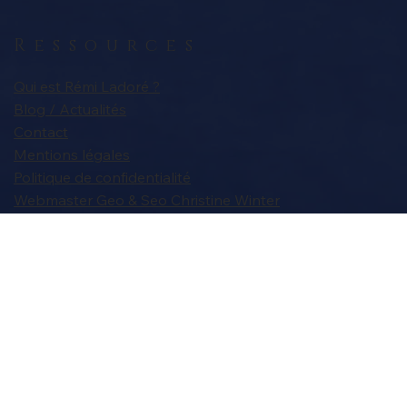
Ressources
Qui est Rémi Ladoré ?
Blog / Actualités
Contact
Mentions légales
Politique de confidentialité
Webmaster Geo & Seo Christine Winter