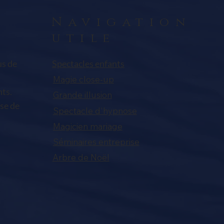
L'A
Navigation
utile
us de
Spectacles enfants
Magie close-up
nts.
Grande illusion
se de
Spectacle d'hypnose
Magicien mariage
Séminaires entreprise
Arbre de Noël