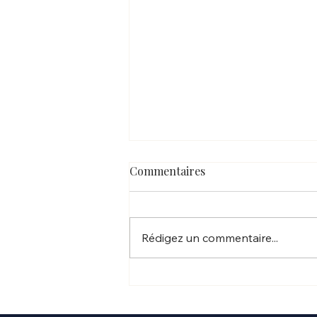
Commentaires
Rédigez un commentaire...
SPECTACLE DE MAGIE NOEL
ENFANTS À PLAISANCE DU
TOUCH "LE MAGISTORIEN"