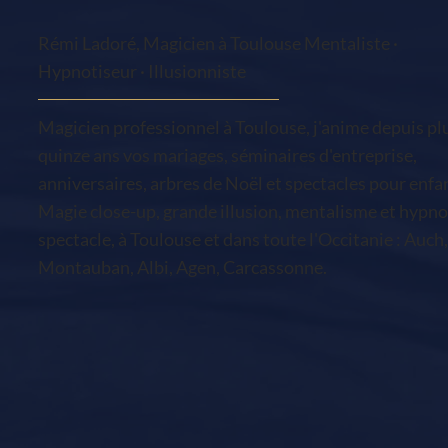
le 30 NOVEMBRE 2024
Rémi Ladoré, Magicien à Toulouse Mentaliste ·
Hypnotiseur · Illusionniste
Magicien professionnel à Toulouse, j'anime depuis pl
quinze ans vos mariages, séminaires d'entreprise,
anniversaires, arbres de Noël et spectacles pour enfa
Magie close-up, grande illusion, mentalisme et hypno
spectacle, à Toulouse et dans toute l'Occitanie : Auch,
Montauban, Albi, Agen, Carcassonne.