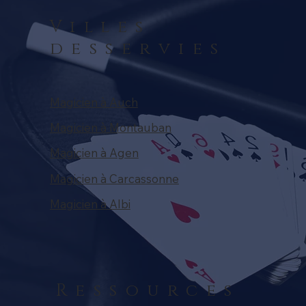
PPRENTIE MYSTERE"
Villes
desservies
Magicien à Auch
Magicien à Montauban
Magicien à Agen
Magicien à Carcassonne
Magicien à Albi
Ressources